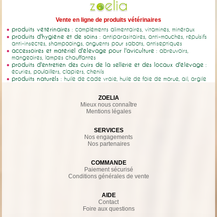
Vente en ligne de produits vétérinaires
produits vétérinaires
: compléments alimentaires, vitamines, minéraux
produits d'hygiène et de soins
: antiparasitaires, anti-mouches, répulsifs
anti-insectes, shampooings, onguents pour sabots, antiseptiques
accessoires et matériel d'élevage pour l'aviculture
: abreuvoirs,
mangeoires, lampes chauffantes
produits d'entretien des cuirs de la sellerie et des locaux d'élevage
:
écuries, poulaillers, clapiers, chenils
produits naturels
: huile de cade vraie, huile de foie de morue, ail, argile
ZOELIA
Mieux nous connaître
Mentions légales
SERVICES
Nos engagements
Nos partenaires
COMMANDE
Paiement sécurisé
Conditions générales de vente
AIDE
Contact
Foire aux questions