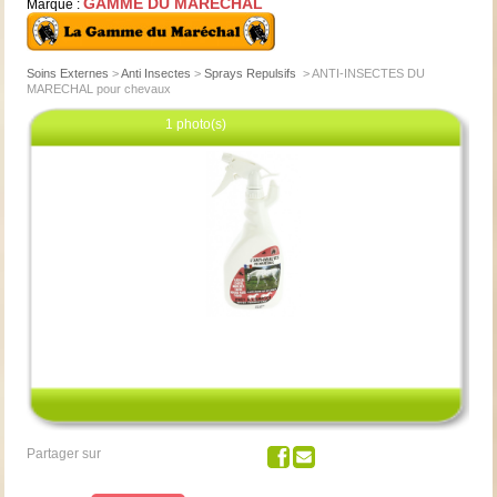
GAMME DU MARECHAL
Marque :
Soins Externes
>
Anti Insectes
>
Sprays Repulsifs
>
ANTI-INSECTES DU
MARECHAL pour chevaux
1 photo(s)
Cliquez pour agrandir
Partager sur