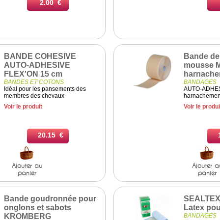
2.00 €
BANDE COHESIVE
Bande de 
AUTO-ADHESIVE
mousse M
FLEX'ON 15 cm
harnache
BANDES ET COTONS
BANDAGES
Idéal pour les pansements des
AUTO-ADHES
membres des chevaux
harnacheme
Voir le produit
Voir le produi
20.15 €
Ajouter au
Ajouter a
panier
panier
Bande goudronnée pour
SEALTEX
onglons et sabots
Latex po
KROMBERG
BANDAGES