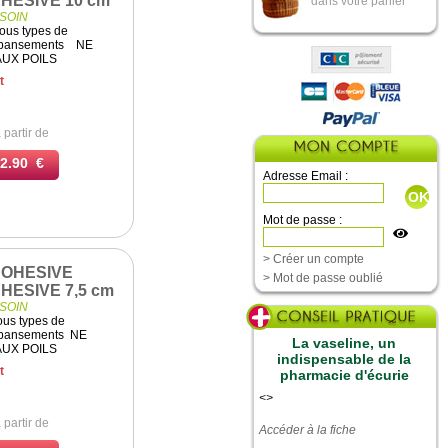
HESIVE 10 cm
dans votre panier
SOIN
tous types de
 pansements NE
AUX POILS
t
 partir de
2.90 €
Adresse Email :
Mot de passe :
> Créer un compte
OHESIVE
> Mot de passe oublié
HESIVE 7,5 cm
SOIN
ous types de
 pansements NE
La vaseline, un
AUX POILS
indispensable de la
t
pharmacie d'écurie
<
>
 partir de
Accéder à la fiche