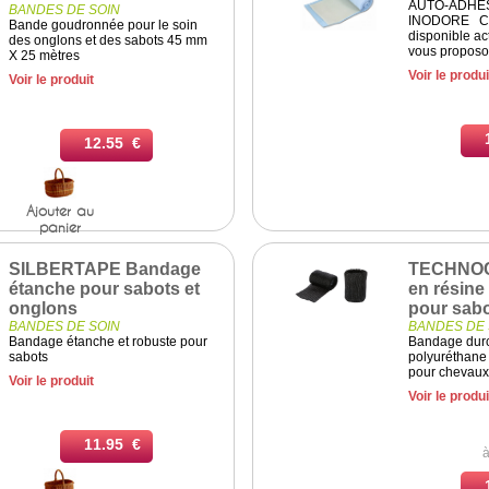
AUTO-ADHE
BANDES DE SOIN
INODORE Cet 
Bande goudronnée pour le soin
disponible ac
des onglons et des sabots 45 mm
vous proposon
X 25 mètres
Voir le produi
Voir le produit
12.55 €
Ajouter au
panier
SILBERTAPE Bandage
TECHNOC
étanche pour sabots et
en résine
onglons
pour sab
BANDES DE SOIN
BANDES DE 
Bandage étanche et robuste pour
Bandage durc
sabots
polyuréthane
pour chevau
Voir le produit
Voir le produi
11.95 €
à