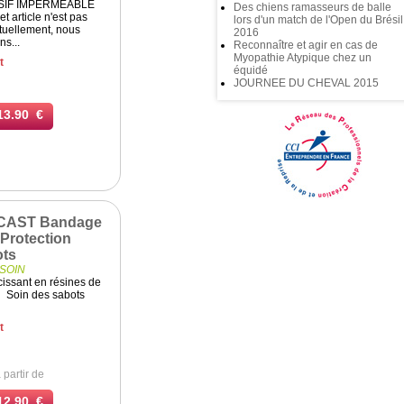
SIF IMPERMEABLE
Des chiens ramasseurs de balle
article n'est pas
lors d'un match de l'Open du Brésil
tuellement, nous
2016
s...
Reconnaître et agir en cas de
Myopathie Atypique chez un
t
équidé
JOURNEE DU CHEVAL 2015
13.90 €
AST Bandage
 Protection
ots
SOIN
issant en résines de
 Soin des sabots
x
t
 partir de
12.90 €