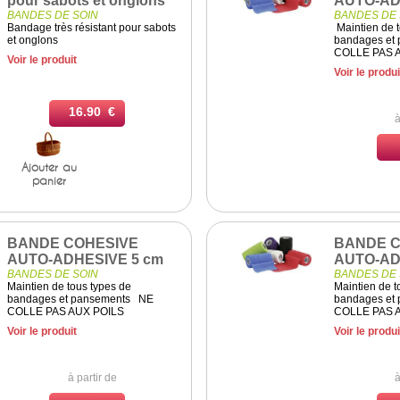
pour sabots et onglons
AUTO-AD
BANDES DE SOIN
BANDES DE 
Bandage très résistant pour sabots
Maintien de 
et onglons
bandages et
COLLE PAS 
Voir le produit
Voir le produi
16.90 €
à
Ajouter au
panier
BANDE COHESIVE
BANDE C
AUTO-ADHESIVE 5 cm
AUTO-AD
BANDES DE SOIN
BANDES DE 
Maintien de tous types de
Maintien de t
bandages et pansements NE
bandages et
COLLE PAS AUX POILS
COLLE PAS 
Voir le produit
Voir le produi
à partir de
à