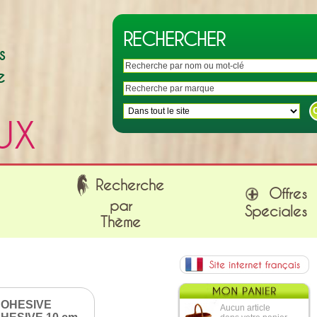
RECHERCHER
s
e
UX
Recherche
Offres
par
Spéciales
Thème
OHESIVE
Aucun article