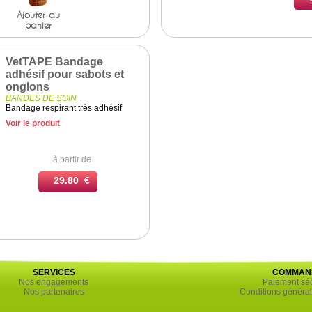
Ajouter au
panier
VetTAPE Bandage
adhésif pour sabots et
onglons
BANDES DE SOIN
Bandage respirant très adhésif
Voir le produit
à partir de
29.80 €
SERVICES
COMMAN
Nos engagements
Paiement séc
Nos partenaires
Conditions général