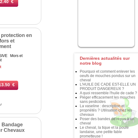
2.40 €
protection en
ors et
ment
IVE Mors et
Dernières actualités sur
nt
notre blog
t
Pourquoi et comment enlever les
oeufs de mouches pondus sur un
cheval
13.50 €
L'HUILE DE CADE EST-ELLE UN
PRODUIT DANGEREUX ?
A quoi ressemble l'huile de cade ?
Piéger efficacement les mouches
sans pesticides
u
La vaseline : description et
propriétés ? Utilisation chez les
chevaux
Poser des bandes de repos à un
cheval
 Bandage
Le cheval, la tique et la poule
ur Chevaux
landaise, une petite fable
prometteuse !