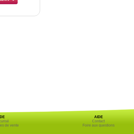
DE
AIDE
urisé
Contact
es de vente
Foire aux questions