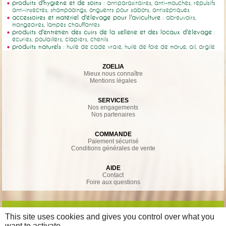
produits d'hygiène et de soins
: antiparasitaires, anti-mouches, répulsifs
anti-insectes, shampooings, onguents pour sabots, antiseptiques
accessoires et matériel d'élevage pour l'aviculture
: abreuvoirs,
mangeoires, lampes chauffantes
produits d'entretien des cuirs de la sellerie et des locaux d'élevage
:
écuries, poulaillers, clapiers, chenils
produits naturels
: huile de cade vraie, huile de foie de morue, ail, argile
ZOELIA
Mieux nous connaître
Mentions légales
SERVICES
Nos engagements
Nos partenaires
COMMANDE
Paiement sécurisé
Conditions générales de vente
AIDE
Contact
Foire aux questions
This site uses cookies and gives you control over what you
want to activate