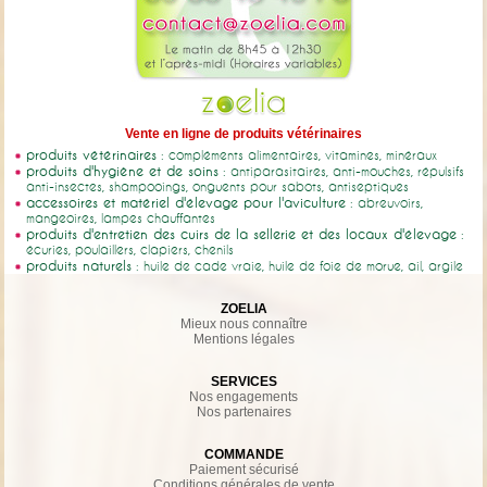
Vente en ligne de produits vétérinaires
produits vétérinaires
: compléments alimentaires, vitamines, minéraux
produits d'hygiène et de soins
: antiparasitaires, anti-mouches, répulsifs
anti-insectes, shampooings, onguents pour sabots, antiseptiques
accessoires et matériel d'élevage pour l'aviculture
: abreuvoirs,
mangeoires, lampes chauffantes
produits d'entretien des cuirs de la sellerie et des locaux d'élevage
:
écuries, poulaillers, clapiers, chenils
produits naturels
: huile de cade vraie, huile de foie de morue, ail, argile
ZOELIA
Mieux nous connaître
Mentions légales
SERVICES
Nos engagements
Nos partenaires
COMMANDE
Paiement sécurisé
Conditions générales de vente