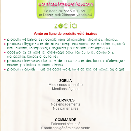
Vente en ligne de produits vétérinaires
produits vétérinaires
: compléments alimentaires, vitamines, minéraux
produits d'hygiène et de soins
: antiparasitaires, anti-mouches, répulsifs
anti-insectes, shampooings, onguents pour sabots, antiseptiques
accessoires et matériel d'élevage pour l'aviculture
: abreuvoirs,
mangeoires, lampes chauffantes
produits d'entretien des cuirs de la sellerie et des locaux d'élevage
:
écuries, poulaillers, clapiers, chenils
produits naturels
: huile de cade vraie, huile de foie de morue, ail, argile
ZOELIA
Mieux nous connaître
Mentions légales
SERVICES
Nos engagements
Nos partenaires
COMMANDE
Paiement sécurisé
Conditions générales de vente