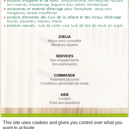
produits d'hygiène et de soins
: antiparasitaires, anti-mouches, répulsifs
anti-insectes, shampooings, onguents pour sabots, antiseptiques
accessoires et matériel d'élevage pour l'aviculture
: abreuvoirs,
mangeoires, lampes chauffantes
produits d'entretien des cuirs de la sellerie et des locaux d'élevage
:
écuries, poulaillers, clapiers, chenils
produits naturels
: huile de cade vraie, huile de foie de morue, ail, argile
ZOELIA
Mieux nous connaître
Mentions légales
SERVICES
Nos engagements
Nos partenaires
COMMANDE
Paiement sécurisé
Conditions générales de vente
AIDE
Contact
Foire aux questions
This site uses cookies and gives you control over what you
want to activate