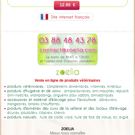
12.95 €
Vente en ligne de produits vétérinaires
produits vétérinaires
: compléments alimentaires, vitamines, minéraux
produits d'hygiène et de soins
: antiparasitaires, anti-mouches, répulsifs
anti-insectes, shampooings, onguents pour sabots, antiseptiques
accessoires et matériel d'élevage pour l'aviculture
: abreuvoirs,
mangeoires, lampes chauffantes
produits d'entretien des cuirs de la sellerie et des locaux d'élevage
:
écuries, poulaillers, clapiers, chenils
produits naturels
: huile de cade vraie, huile de foie de morue, ail, argile
ZOELIA
Mieux nous connaître