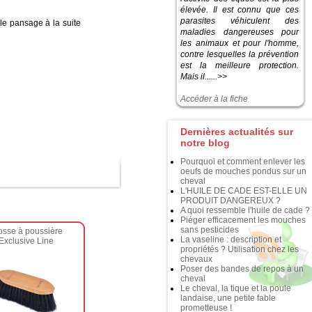
élevée. Il est connu que ces
parasites véhiculent des
 le pansage à la suite
maladies dangereuses pour
les animaux et pour l'homme,
contre lesquelles la prévention
est la meilleure protection.
Mais il......>>
Accéder à la fiche
Dernières actualités sur
notre blog
Pourquoi et comment enlever les
oeufs de mouches pondus sur un
cheval
L'HUILE DE CADE EST-ELLE UN
PRODUIT DANGEREUX ?
A quoi ressemble l'huile de cade ?
Piéger efficacement les mouches
sans pesticides
osse à poussière
La vaseline : description et
Exclusive Line
propriétés ? Utilisation chez les
chevaux
Poser des bandes de repos à un
cheval
Le cheval, la tique et la poule
landaise, une petite fable
prometteuse !