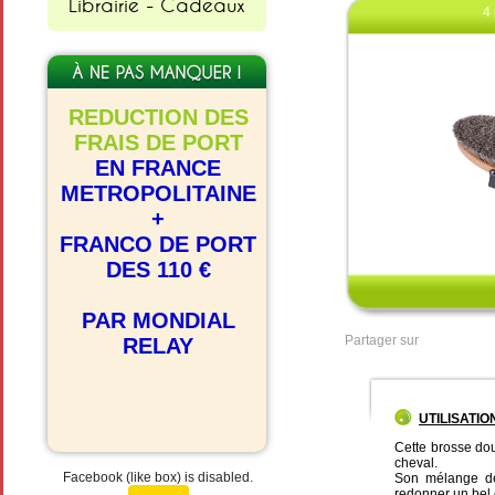
Librairie - Cadeaux
4 
REDUCTION DES
FRAIS DE PORT
EN FRANCE
METROPOLITAINE
+
Clique
FRANCO DE PORT
DES 110 €
PAR MONDIAL
Partager sur
RELAY
UTILISATIO
Cette brosse do
cheval.
Facebook (like box) is disabled.
Son mélange de 
redonner un bel 