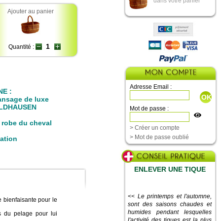
dans votre panier
Ajouter au panier
Quantité :
Adresse Email :
NE :
ansage de luxe
ALDHAUSEN
Mot de passe :
a robe du cheval
> Créer un compte
> Mot de passe oublié
sation
ENLEVER UNE TIQUE
<< Le printemps et l'automne,
 bienfaisante pour le
sont des saisons chaudes et
humides pendant lesquelles
s du pelage pour lui
l'activité des tiques est la plus