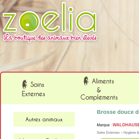
Cookies management panel
Aliments
Soins
&
Externes
Compléments
Brosse douce d
Autres animaux
WALDHAUS
Marque :
Soins Externes
>
Hygiene 