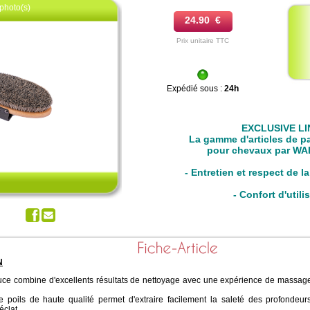
photo(s)
24.90 €
Prix unitaire TTC
Expédié sous :
24h
EXCLUSIVE LI
z pour agrandir
La gamme d'articles de p
pour chevaux par W
- Entretien et respect de l
- Confort d'utili
N
uce combine d'excellents résultats de nettoyage avec une expérience de massage
poils de haute qualité permet d'extraire facilement la saleté des profondeur
éclat.