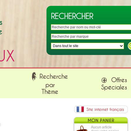
RECHERCHER
s
e
UX
Recherche
Offres
par
Spéciales
Thème
E
Aucun article