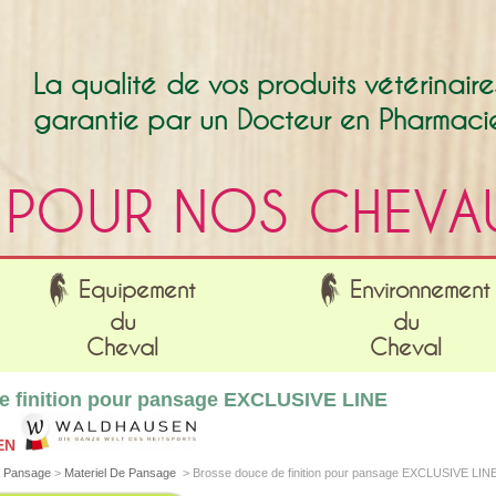
La qualité de vos produits vétérinaire
garantie par un Docteur en Pharmaci
POUR NOS CHEVA
Equipement
Environnement
du
du
Cheval
Cheval
e finition pour pansage EXCLUSIVE LINE
EN
& Pansage
>
Materiel De Pansage
>
Brosse douce de finition pour pansage EXCLUSIVE LIN