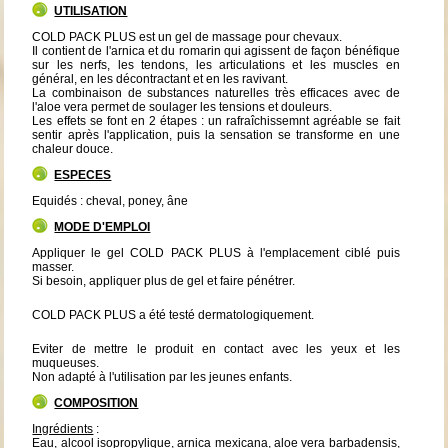
UTILISATION
COLD PACK PLUS est un gel de massage pour chevaux.
Il contient de l'arnica et du romarin qui agissent de façon bénéfique
sur les nerfs, les tendons, les articulations et les muscles en
général, en les décontractant et en les ravivant.
La combinaison de substances naturelles très efficaces avec de
l'aloe vera permet de soulager les tensions et douleurs.
Les effets se font en 2 étapes : un rafraîchissemnt agréable se fait
sentir après l'application, puis la sensation se transforme en une
chaleur douce.
ESPECES
Equidés : cheval, poney, âne
MODE D'EMPLOI
Appliquer le gel COLD PACK PLUS à l'emplacement ciblé puis
masser.
Si besoin, appliquer plus de gel et faire pénétrer.
COLD PACK PLUS a été testé dermatologiquement.
Eviter de mettre le produit en contact avec les yeux et les
muqueuses.
Non adapté à l'utilisation par les jeunes enfants.
COMPOSITION
Ingrédients
:
Eau, alcool isopropylique, arnica mexicana, aloe vera barbadensis,