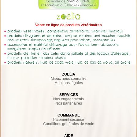
Vente en ligne de produits vétérinaires
produits vétérinaires
: compléments alimentaires, vitamines, minéraux
produits d'hygiène et de soins
: antiparasitaires, anti-mouches, répulsifs
anti-insectes, shampooings, onguents pour sabots, antiseptiques
accessoires et matériel d'élevage pour l'aviculture
: abreuvoirs,
mangeoires, lampes chauffantes
produits d'entretien des cuirs de la sellerie et des locaux d'élevage
:
écuries, poulaillers, clapiers, chenils
produits naturels
: huile de cade vraie, huile de foie de morue, ail, argile
ZOELIA
Mieux nous connaître
Mentions légales
SERVICES
Nos engagements
Nos partenaires
COMMANDE
Paiement sécurisé
Conditions générales de vente
AIDE