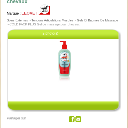
chevaux
LEOVET
Marque :
Soins Externes
>
Tendons Articulations Muscles
>
Gels Et Baumes De Massage
>
COLD PACK PLUS Gel de massage pour chevaux
2 photo(s)
Cliquez pour agrandir
Partager sur