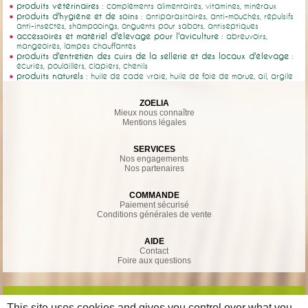
produits vétérinaires
: compléments alimentaires, vitamines, minéraux
produits d'hygiène et de soins
: antiparasitaires, anti-mouches, répulsifs
anti-insectes, shampooings, onguents pour sabots, antiseptiques
accessoires et matériel d'élevage pour l'aviculture
: abreuvoirs,
mangeoires, lampes chauffantes
produits d'entretien des cuirs de la sellerie et des locaux d'élevage
:
écuries, poulaillers, clapiers, chenils
produits naturels
: huile de cade vraie, huile de foie de morue, ail, argile
ZOELIA
Mieux nous connaître
Mentions légales
SERVICES
Nos engagements
Nos partenaires
COMMANDE
Paiement sécurisé
Conditions générales de vente
AIDE
Contact
Foire aux questions
This site uses cookies and gives you control over what you