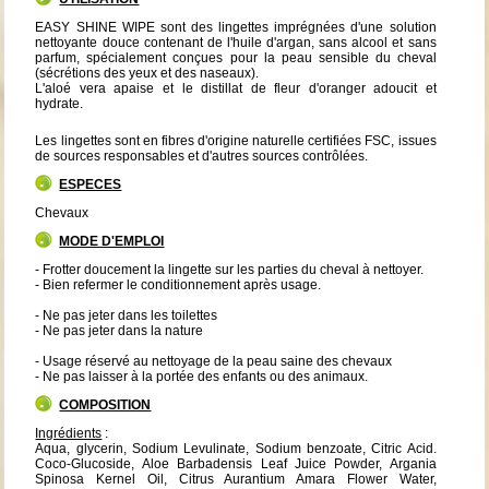
EASY SHINE WIPE sont des lingettes imprégnées d'une solution
nettoyante douce contenant de l'huile d'argan, sans alcool et sans
parfum, spécialement conçues pour la peau sensible du cheval
(sécrétions des yeux et des naseaux).
L'aloé vera apaise et le distillat de fleur d'oranger adoucit et
hydrate.
Les lingettes sont en fibres d'origine naturelle certifiées FSC, issues
de sources responsables et d'autres sources contrôlées.
ESPECES
Chevaux
MODE D'EMPLOI
- Frotter doucement la lingette sur les parties du cheval à nettoyer.
- Bien refermer le conditionnement après usage.
- Ne pas jeter dans les toilettes
- Ne pas jeter dans la nature
- Usage réservé au nettoyage de la peau saine des chevaux
- Ne pas laisser à la portée des enfants ou des animaux.
COMPOSITION
Ingrédients
:
Aqua, glycerin, Sodium Levulinate, Sodium benzoate, Citric Acid.
Coco-Glucoside, Aloe Barbadensis Leaf Juice Powder, Argania
Spinosa Kernel Oil, Citrus Aurantium Amara Flower Water,