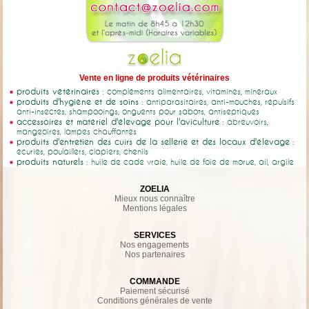
Vente en ligne de produits vétérinaires
produits vétérinaires
: compléments alimentaires, vitamines, minéraux
produits d'hygiène et de soins
: antiparasitaires, anti-mouches, répulsifs
anti-insectes, shampooings, onguents pour sabots, antiseptiques
accessoires et matériel d'élevage pour l'aviculture
: abreuvoirs,
mangeoires, lampes chauffantes
produits d'entretien des cuirs de la sellerie et des locaux d'élevage
:
écuries, poulaillers, clapiers, chenils
produits naturels
: huile de cade vraie, huile de foie de morue, ail, argile
ZOELIA
Mieux nous connaître
Mentions légales
SERVICES
Nos engagements
Nos partenaires
COMMANDE
Paiement sécurisé
Conditions générales de vente