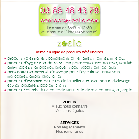
Vente en ligne de produits vétérinaires
produits vétérinaires
: compléments alimentaires, vitamines, minéraux
produits d'hygiène et de soins
: antiparasitaires, anti-mouches, répulsifs
anti-insectes, shampooings, onguents pour sabots, antiseptiques
accessoires et matériel d'élevage pour l'aviculture
: abreuvoirs,
mangeoires, lampes chauffantes
produits d'entretien des cuirs de la sellerie et des locaux d'élevage
:
écuries, poulaillers, clapiers, chenils
produits naturels
: huile de cade vraie, huile de foie de morue, ail, argile
ZOELIA
Mieux nous connaître
Mentions légales
SERVICES
Nos engagements
Nos partenaires