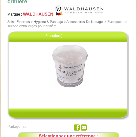
crinière
WALDHAUSEN
Marque :
Soins Externes
>
Hygiene & Pansage
>
Accessoires De Nattage
>
Elastiques en
silicone extra larges pour crinière
3 photo(s)
Cliquez pour agrandir
Partager sur
Sélectionnez une référence :