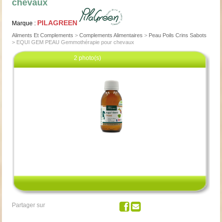
chevaux
PILAGREEN
Marque :
Aliments Et Complements
>
Complements Alimentaires
>
Peau Poils Crins Sabots
>
EQUI GEM PEAU Gemmothérapie pour chevaux
2 photo(s)
Cliquez pour agrandir
Partager sur