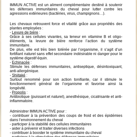
IMMUN ACTIVE est un aliment complémentaire destiné à soutenir
les défenses immunitaires du cheval pour lutter contre les
agressions extérieures (bactéries, virus, champignons…).
Les chevaux retrouvent force et vitalité grâce aux propriétés des
plantes employées :
-
Levure de bière
:
Grâce à ses cellules vivantes, sa teneur en vitamine B et oligo-
éléments, la levure de bière renforce l’action du système
immunitaire.
De plus, elle est très bien tolérée par l’organisme, il s’agit d’un
fortifiant naturel sans effet secondaire indésirable ni danger pour le
système digestif équin.
-
Echinacée
:
Stimule les défenses immunitaires, antiseptique, désintoxiquant,
anti-allergénique.
-
Shiitaké
:
Surtout renommé pour son action tonifiante, car il stimule le
fonctionnement général de l’organisme et favorise ainsi la
longévité.
-
Propolis
:
Antibiotique (puissant et naturel), anesthésique, cicatrisante et anti-
inflammatoire.
Administrer IMMUN ACTIVE pour :
- contribuer à la prévention des coups de froid et des épidémies
dans l’environnement du cheval
- participer à la stabilité des cellules immunitaires
- aider à prévenir et traiter diverses infections
- contribuer à booster le système immunitaire du cheval
- participer à la stimulation des défenses immunitaires