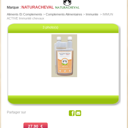
NATURACHEVAL
Marque :
Aliments Et Complements
>
Complements Alimentaires
>
Immunite
>
IMMUN
ACTIVE Immunité chevaux
3 photo(s)
Cliquez pour agrandir
Partager sur
27.90 €