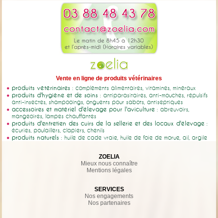
Vente en ligne de produits vétérinaires
produits vétérinaires
: compléments alimentaires, vitamines, minéraux
produits d'hygiène et de soins
: antiparasitaires, anti-mouches, répulsifs
anti-insectes, shampooings, onguents pour sabots, antiseptiques
accessoires et matériel d'élevage pour l'aviculture
: abreuvoirs,
mangeoires, lampes chauffantes
produits d'entretien des cuirs de la sellerie et des locaux d'élevage
:
écuries, poulaillers, clapiers, chenils
produits naturels
: huile de cade vraie, huile de foie de morue, ail, argile
ZOELIA
Mieux nous connaître
Mentions légales
SERVICES
Nos engagements
Nos partenaires