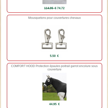
114.95 €
74.72
Mousquetons pour couvertures chevaux
5.50 €
COMFORT HOOD Protection épaules poitrail garrot encolure sous
couverture
44.95 €