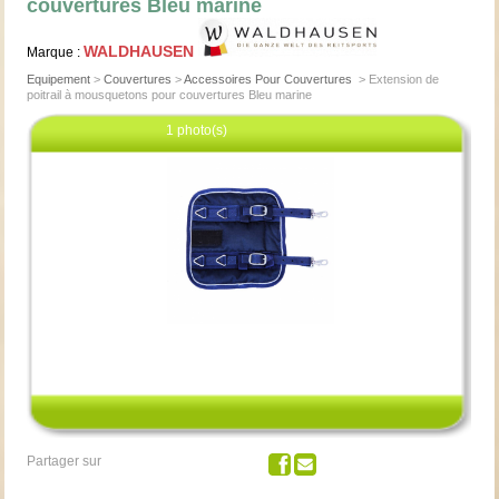
couvertures Bleu marine
WALDHAUSEN
Marque :
Equipement
>
Couvertures
>
Accessoires Pour Couvertures
>
Extension de
poitrail à mousquetons pour couvertures Bleu marine
1 photo(s)
Cliquez pour agrandir
Partager sur