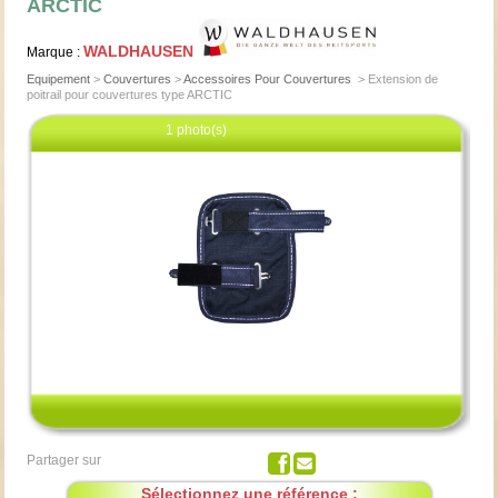
ARCTIC
WALDHAUSEN
Marque :
Equipement
>
Couvertures
>
Accessoires Pour Couvertures
>
Extension de
poitrail pour couvertures type ARCTIC
1 photo(s)
Cliquez pour agrandir
Partager sur
Sélectionnez une référence :