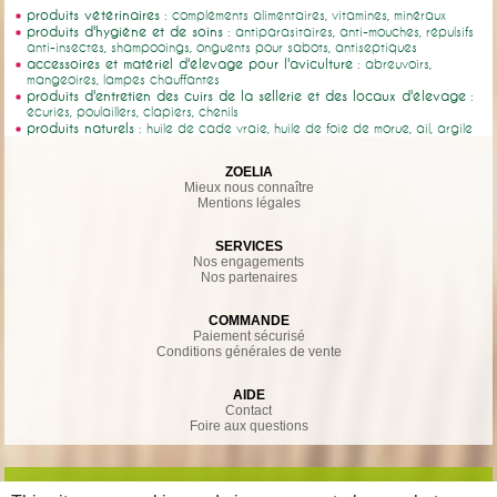
produits vétérinaires
: compléments alimentaires, vitamines, minéraux
produits d'hygiène et de soins
: antiparasitaires, anti-mouches, répulsifs
anti-insectes, shampooings, onguents pour sabots, antiseptiques
accessoires et matériel d'élevage pour l'aviculture
: abreuvoirs,
mangeoires, lampes chauffantes
produits d'entretien des cuirs de la sellerie et des locaux d'élevage
:
écuries, poulaillers, clapiers, chenils
produits naturels
: huile de cade vraie, huile de foie de morue, ail, argile
ZOELIA
Mieux nous connaître
Mentions légales
SERVICES
Nos engagements
Nos partenaires
COMMANDE
Paiement sécurisé
Conditions générales de vente
AIDE
Contact
Foire aux questions