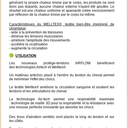
générant la propre chaleur émise par le corps, les produits ne sont
donc pas dopants, aucune chaleur externe n'ayant été ajoutée. Le
résultat est une chaleur uniforme et apaisante créée exclusivement
par réflexion de la chaleur émise par le corps lui-même.
Caractéristiques du WELLTEX®, textile bien-être imprégné de
céramique
:
- aide à la prévention de blessures
- diminue les tensions musculaires
- améliore l'amplitude des mouvements
- accélère la cicatrisation
- augmente la circulation
UTILISATION
Les nouveaux protège-tendons AIRFLOW bénéficient
des technologies Airtech et Welltex®.
Un matériau antichoc placé à l'arrière du tendon du cheval permet
de minimiser l'effet des chocs.
Le textile Welltex® améliore la circulation sanguine et soutient les
tendons et les articulations du cheval.
La technologie Air-tech permet une respirabilité maximale
: technologie de maille 3D pour la respirabilité et la résistance avec
une mousse perforée innovante qui absorbe les chocs.
Des trous d'aération ventilés sont placés le long du tendon et sur
les côtés.