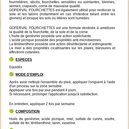
fourmilières, abcès, fourchettes sensibles ou suintantes, bleimes,
seimes, crapauds, corne de mauvaise qualité.
GOFERVAL FOURCHETTES est également utilisé pour renforcer la
sole et les talons (notamment en cas d'intestice béant entre les
glomes) et lorsque les sols ou litières sont humides.
GOFERVAL FOURCHETTES est une formule destinée à améliorer
la qualité de la fourchette, de la sole et de la corne.
L'huile de genévrier possède une action asséchante.
L'acide picrique possède des propriétés anti-microbiennes.
La térébenthine possède une action désinfectante et astringeante.
Le miel a des propriétés cicatrisantes sur les plaies, blessures et
affections cutanées.
ESPECES
Equidés
MODE D'EMPLOI
Après avoir nettoyé l'ensemble du pied, appliquer l'onguent à l'aide
d'un pinceau sur la zone sensible.
Appliquer une fois par jour pendant 4 jours.
Si nécessaire, prolonger l'application jusqu'à satisfaction.
En entretien, appliquer 2 fois par semaine.
COMPOSITION
Huile de genévrier, acide picrique, miel, sulfate de cuivre, soufre,
sulfate de fer, térébenthine, tanin, vaseline.