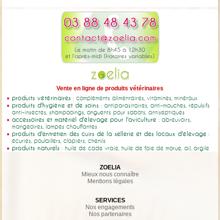
Vente en ligne de produits vétérinaires
produits vétérinaires
: compléments alimentaires, vitamines, minéraux
produits d'hygiène et de soins
: antiparasitaires, anti-mouches, répulsifs
anti-insectes, shampooings, onguents pour sabots, antiseptiques
accessoires et matériel d'élevage pour l'aviculture
: abreuvoirs,
mangeoires, lampes chauffantes
produits d'entretien des cuirs de la sellerie et des locaux d'élevage
:
écuries, poulaillers, clapiers, chenils
produits naturels
: huile de cade vraie, huile de foie de morue, ail, argile
ZOELIA
Mieux nous connaître
Mentions légales
SERVICES
Nos engagements
Nos partenaires