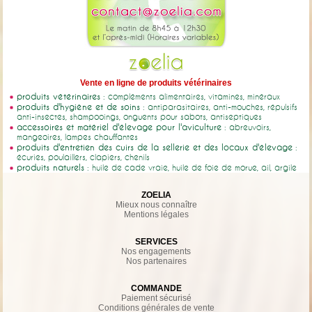
Vente en ligne de produits vétérinaires
produits vétérinaires
: compléments alimentaires, vitamines, minéraux
produits d'hygiène et de soins
: antiparasitaires, anti-mouches, répulsifs
anti-insectes, shampooings, onguents pour sabots, antiseptiques
accessoires et matériel d'élevage pour l'aviculture
: abreuvoirs,
mangeoires, lampes chauffantes
produits d'entretien des cuirs de la sellerie et des locaux d'élevage
:
écuries, poulaillers, clapiers, chenils
produits naturels
: huile de cade vraie, huile de foie de morue, ail, argile
ZOELIA
Mieux nous connaître
Mentions légales
SERVICES
Nos engagements
Nos partenaires
COMMANDE
Paiement sécurisé
Conditions générales de vente