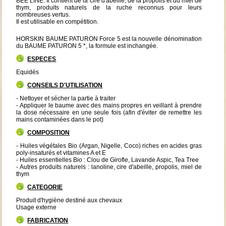
BEE LINE. Il contient de la cire d'abeille, de la propolis et du miel de
thym, produits naturels de la ruche reconnus pour leurs
nombreuses vertus.
Il est utilisable en compétition.
HORSKIN BAUME PATURON Force 5 est la nouvelle dénomination
du BAUME PATURON 5 *, la formule est inchangée.
ESPECES
Equidés
CONSEILS D'UTILISATION
- Nettoyer et sécher la partie à traiter
- Appliquer le baume avec des mains propres en veillant à prendre
la dose nécessaire en une seule fois (afin d'éviter de remettre les
mains contaminées dans le pot)
COMPOSITION
- Huiles végétales Bio (Argan, Nigelle, Coco) riches en acides gras
poly-insaturés et vitamines A et E
- Huiles essentielles Bio : Clou de Girofle, Lavande Aspic, Tea Tree
- Autres produits naturels : lanoline, cire d'abeille, propolis, miel de
thym
CATEGORIE
Produit d'hygiène destiné aux chevaux
Usage externe
FABRICATION