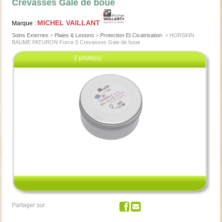
Crevasses Gale de boue
MICHEL VAILLANT
Marque :
Soins Externes
>
Plaies & Lesions
>
Protection Et Cicatrisation
>
HORSKIN
BAUME PATURON Force 5 Crevasses Gale de boue
2 photo(s)
Cliquez pour agrandir
Partager sur