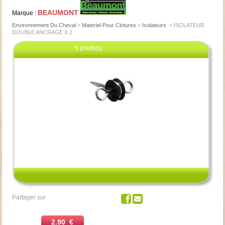
BEAUMONT
Marque :
Environnement Du Cheval
>
Materiel Pour Clotures
>
Isolateurs
>
ISOLATEUR
DOUBLE ANCRAGE X 2
5 photo(s)
Cliquez pour agrandir
Partager sur
2.90 €