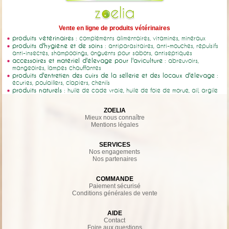
Vente en ligne de produits vétérinaires
produits vétérinaires
: compléments alimentaires, vitamines, minéraux
produits d'hygiène et de soins
: antiparasitaires, anti-mouches, répulsifs
anti-insectes, shampooings, onguents pour sabots, antiseptiques
accessoires et matériel d'élevage pour l'aviculture
: abreuvoirs,
mangeoires, lampes chauffantes
produits d'entretien des cuirs de la sellerie et des locaux d'élevage
:
écuries, poulaillers, clapiers, chenils
produits naturels
: huile de cade vraie, huile de foie de morue, ail, argile
ZOELIA
Mieux nous connaître
Mentions légales
SERVICES
Nos engagements
Nos partenaires
COMMANDE
Paiement sécurisé
Conditions générales de vente
AIDE
Contact
Foire aux questions