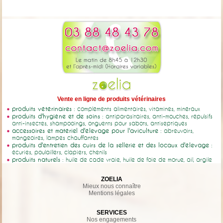
Vente en ligne de produits vétérinaires
produits vétérinaires
: compléments alimentaires, vitamines, minéraux
produits d'hygiène et de soins
: antiparasitaires, anti-mouches, répulsifs
anti-insectes, shampooings, onguents pour sabots, antiseptiques
accessoires et matériel d'élevage pour l'aviculture
: abreuvoirs,
mangeoires, lampes chauffantes
produits d'entretien des cuirs de la sellerie et des locaux d'élevage
:
écuries, poulaillers, clapiers, chenils
produits naturels
: huile de cade vraie, huile de foie de morue, ail, argile
ZOELIA
Mieux nous connaître
Mentions légales
SERVICES
Nos engagements