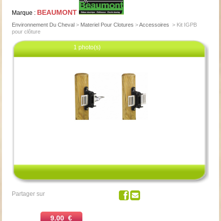
BEAUMONT
Marque :
Environnement Du Cheval
>
Materiel Pour Clotures
>
Accessoires
>
Kit IGPB
pour clôture
1 photo(s)
Cliquez pour agrandir
Partager sur
9.00 €