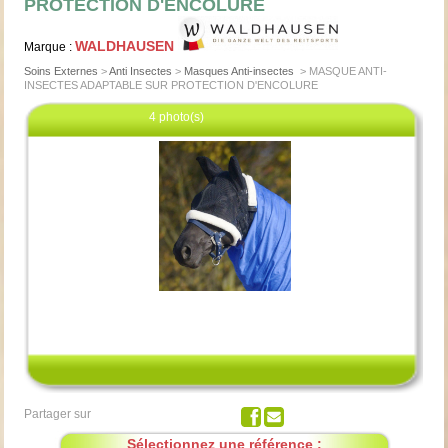
PROTECTION D'ENCOLURE
WALDHAUSEN
Marque :
Soins Externes
>
Anti Insectes
>
Masques Anti-insectes
>
MASQUE ANTI-
INSECTES ADAPTABLE SUR PROTECTION D'ENCOLURE
4 photo(s)
Cliquez pour agrandir
Partager sur
Sélectionnez une référence :