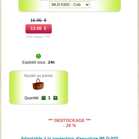
16.95 €
13.56 €
Prix unitaire TTC
Expédié sous :
24h
Ajouter au panier
Quantité :
*** DESTOCKAGE ***
- 20 %
Adaptable à la protection d'encolure WLD-025