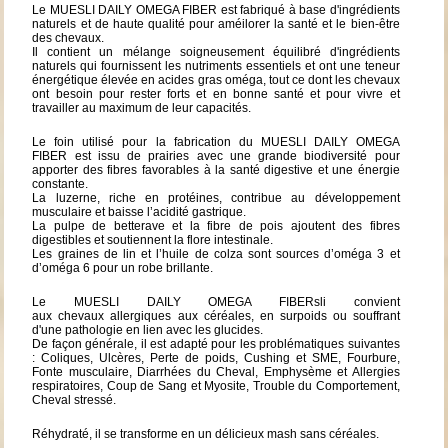
Le MUESLI DAILY OMEGA FIBER est fabriqué à base d'ingrédients
naturels et de haute qualité pour améilorer la santé et le bien-être
des chevaux.
Il contient un mélange soigneusement équilibré d'ingrédients
naturels qui fournissent les nutriments essentiels et ont une teneur
énergétique élevée en acides gras oméga, tout ce dont les chevaux
ont besoin pour rester forts et en bonne santé et pour vivre et
travailler au maximum de leur capacités.
Le foin utilisé pour la fabrication du MUESLI DAILY OMEGA
FIBER est issu de prairies avec une grande biodiversité pour
apporter des fibres favorables à la santé digestive et une énergie
constante.
La luzerne, riche en protéines, contribue au développement
musculaire et baisse l’acidité gastrique.
La pulpe de betterave et la fibre de pois ajoutent des fibres
digestibles et soutiennent la flore intestinale.
Les graines de lin et l’huile de colza sont sources d’oméga 3 et
d’oméga 6 pour un robe brillante.
Le MUESLI DAILY OMEGA FIBERsli convient
aux chevaux allergiques aux céréales, en surpoids ou souffrant
d'une pathologie en lien avec les glucides.
De façon générale, il est adapté pour les problématiques suivantes
: Coliques, Ulcères, Perte de poids, Cushing et SME, Fourbure,
Fonte musculaire, Diarrhées du Cheval, Emphysème et Allergies
respiratoires, Coup de Sang et Myosite, Trouble du Comportement,
Cheval stressé.
Réhydraté, il se transforme en un délicieux mash sans céréales.