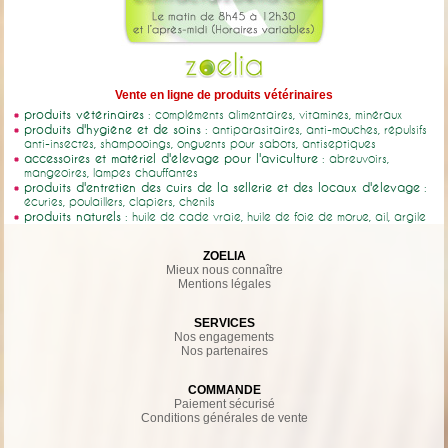
Vente en ligne de produits vétérinaires
produits vétérinaires
: compléments alimentaires, vitamines, minéraux
produits d'hygiène et de soins
: antiparasitaires, anti-mouches, répulsifs
anti-insectes, shampooings, onguents pour sabots, antiseptiques
accessoires et matériel d'élevage pour l'aviculture
: abreuvoirs,
mangeoires, lampes chauffantes
produits d'entretien des cuirs de la sellerie et des locaux d'élevage
:
écuries, poulaillers, clapiers, chenils
produits naturels
: huile de cade vraie, huile de foie de morue, ail, argile
ZOELIA
Mieux nous connaître
Mentions légales
SERVICES
Nos engagements
Nos partenaires
COMMANDE
Paiement sécurisé
Conditions générales de vente