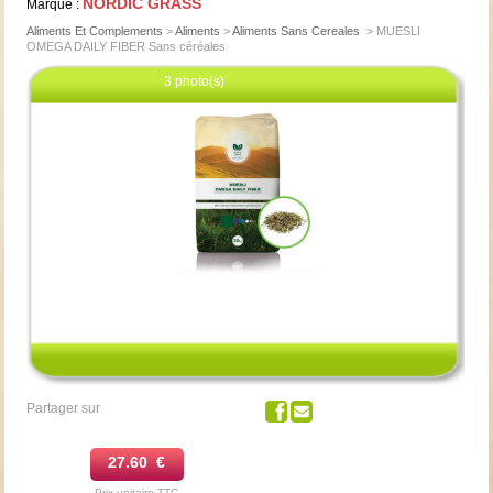
NORDIC GRASS
Marque :
Aliments Et Complements
>
Aliments
>
Aliments Sans Cereales
>
MUESLI
OMEGA DAILY FIBER Sans céréales
3 photo(s)
Cliquez pour agrandir
Partager sur
27.60 €
Prix unitaire TTC