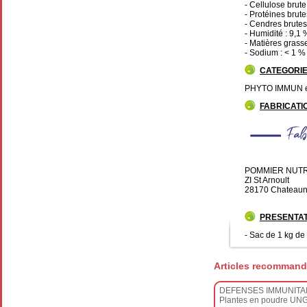
- Cellulose brute
- Protéines brute
- Cendres brutes
- Humidité : 9,1 
- Matières grass
- Sodium : < 1 %
CATEGORI
PHYTO IMMUN es
FABRICATI
POMMIER NUTR
ZI St Arnoult
28170 Chateaun
PRESENTAT
- Sac de 1 kg de
Articles recommand
DEFENSES IMMUNITA
Plantes en poudre UN