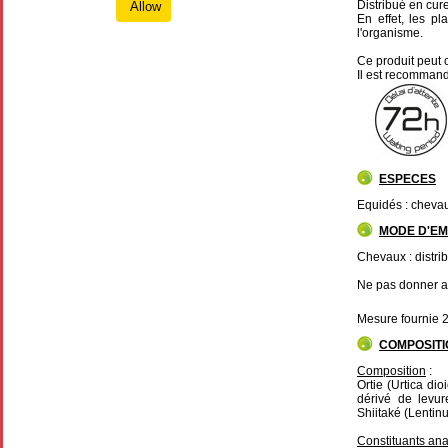
Distribué en cure
Allow
En effet, les pl
l'organisme.
Ce produit peut 
Il est recommand
ESPECES
Equidés : cheva
MODE D'EM
Chevaux : distri
Ne pas donner au
Mesure fournie 2
COMPOSITI
Composition
:
Ortie (Urtica di
dérivé de levur
Shiitaké (Lenti
Constituants ana