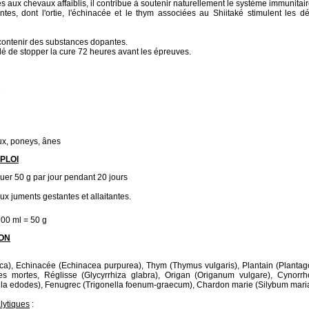
s aux chevaux affaiblis, il contribue à soutenir naturellement le système immunitair
antes, dont l'ortie, l'échinacée et le thym associées au Shiitaké stimulent les d
contenir des substances dopantes.
é de stopper la cure 72 heures avant les épreuves.
ux, poneys, ânes
PLOI
buer 50 g par jour pendant 20 jours
x juments gestantes et allaitantes.
00 ml = 50 g
ON
oica), Echinacée (Echinacea purpurea), Thym (Thymus vulgaris), Plantain (Plantago
es mortes, Réglisse (Glycyrrhiza glabra), Origan (Origanum vulgare), Cynorr
nula edodes), Fenugrec (Trigonella foenum-graecum), Chardon marie (Silybum mar
lytiques
: