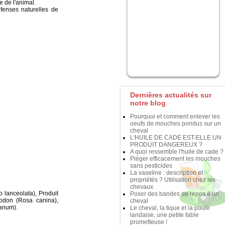
e de l'animal.
éfenses naturelles de
Dernières actualités sur
notre blog
Pourquoi et comment enlever les
oeufs de mouches pondus sur un
cheval
L'HUILE DE CADE EST-ELLE UN
PRODUIT DANGEREUX ?
A quoi ressemble l'huile de cade ?
Piéger efficacement les mouches
sans pesticides
La vaseline : description et
propriétés ? Utilisation chez les
chevaux
 lanceolata), Produit
Poser des bandes de repos à un
hodon (Rosa canina),
cheval
ianum).
Le cheval, la tique et la poule
landaise, une petite fable
prometteuse !