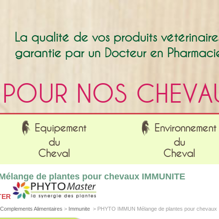
La qualité de vos produits vétérinaire
garantie par un Docteur en Pharmaci
POUR NOS CHEVA
Equipement
Environnement
du
du
Cheval
Cheval
élange de plantes pour chevaux IMMUNITE
TER
Complements Alimentaires
>
Immunite
>
PHYTO IMMUN Mélange de plantes pour chevau