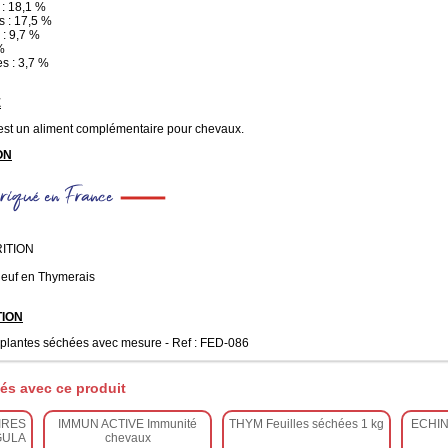
 : 18,1 %
s : 17,5 %
 : 9,7 %
%
es : 3,7 %
E
t un aliment complémentaire pour chevaux.
ON
ITION
euf en Thymerais
ION
 plantes séchées avec mesure - Ref : FED-086
és avec ce produit
IRES
IMMUN ACTIVE Immunité
THYM Feuilles séchées 1 kg
ECHIN
GULA
chevaux