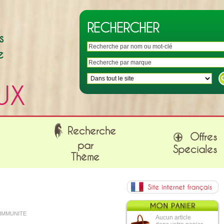
RECHERCHER
s
e
UX
Recherche
Offres
par
Spéciales
Thème
x IMMUNITE
Aucun article