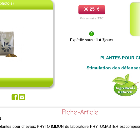
photo(s)
36.25 €
Prix unitaire TTC
Expédié sous :
1 à 3jours
PLANTES POUR C
z pour agrandir
Stimulation des défense
N
plantes pour chevaux PHYTO IMMUN du laboratoire PHYTOMASTER est composé