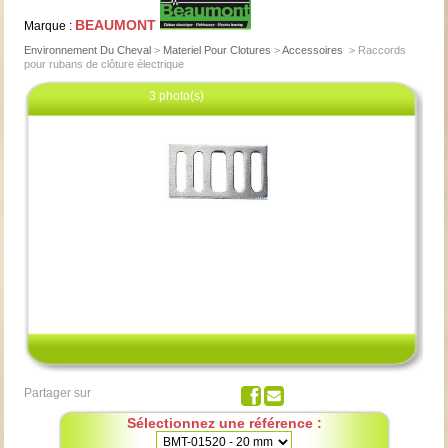
BEAUMONT
Marque :
Environnement Du Cheval
>
Materiel Pour Clotures
>
Accessoires
>
Raccords
pour rubans de clôture électrique
3 photo(s)
Cliquez pour agrandir
Partager sur
Sélectionnez une référence :