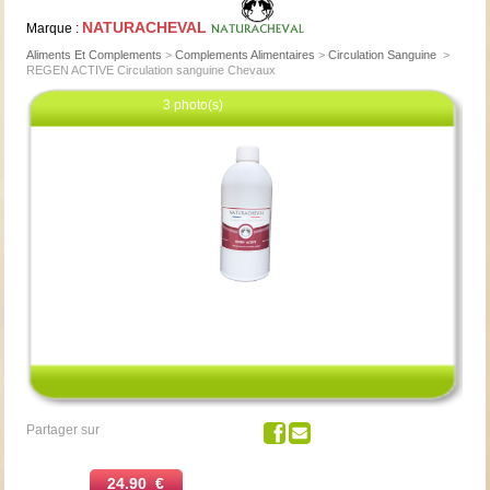
NATURACHEVAL
Marque :
Aliments Et Complements
>
Complements Alimentaires
>
Circulation Sanguine
>
REGEN ACTIVE Circulation sanguine Chevaux
3 photo(s)
Cliquez pour agrandir
Partager sur
24.90 €