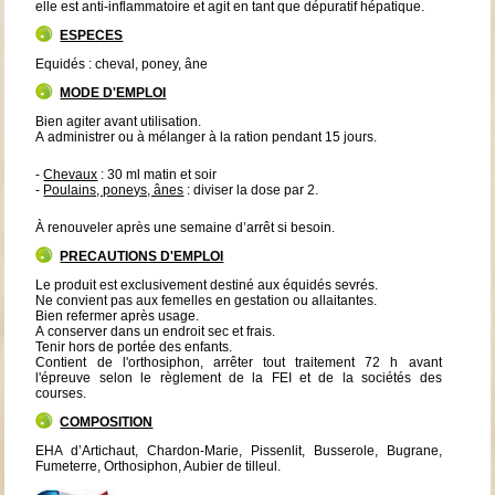
elle est anti-inflammatoire et agit en tant que dépuratif hépatique.
ESPECES
Equidés : cheval, poney, âne
MODE D'EMPLOI
Bien agiter avant utilisation.
A administrer ou à mélanger à la ration pendant 15 jours.
-
Chevaux
: 30 ml matin et soir
-
Poulains, poneys, ânes
: diviser la dose par 2.
À renouveler après une semaine d’arrêt si besoin.
PRECAUTIONS D'EMPLOI
Le produit est exclusivement destiné aux équidés sevrés.
Ne convient pas aux femelles en gestation ou allaitantes.
Bien refermer après usage.
A conserver dans un endroit sec et frais.
Tenir hors de portée des enfants.
Contient de l'orthosiphon, arrêter tout traitement 72 h avant
l'épreuve selon le règlement de la FEI et de la sociétés des
courses.
COMPOSITION
EHA d’Artichaut, Chardon-Marie, Pissenlit, Busserole, Bugrane,
Fumeterre, Orthosiphon, Aubier de tilleul.