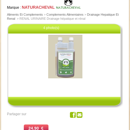
NATURACHEVAL
Marque :
Aliments Et Complements
>
Complements Alimentaires
>
Drainage Hepatique Et
Renal
>
RENAL URINAIRE Drainage hépatique et rénal
4 photo(s)
Cliquez pour agrandir
Partager sur
24.90 €