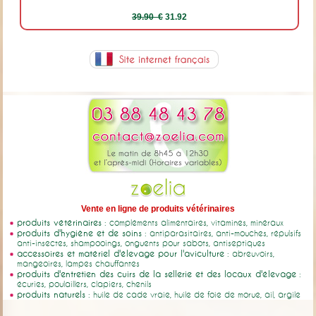
39.90 €
31.92
Vente en ligne de produits vétérinaires
produits vétérinaires
: compléments alimentaires, vitamines, minéraux
produits d'hygiène et de soins
: antiparasitaires, anti-mouches, répulsifs
anti-insectes, shampooings, onguents pour sabots, antiseptiques
accessoires et matériel d'élevage pour l'aviculture
: abreuvoirs,
mangeoires, lampes chauffantes
produits d'entretien des cuirs de la sellerie et des locaux d'élevage
:
écuries, poulaillers, clapiers, chenils
produits naturels
: huile de cade vraie, huile de foie de morue, ail, argile