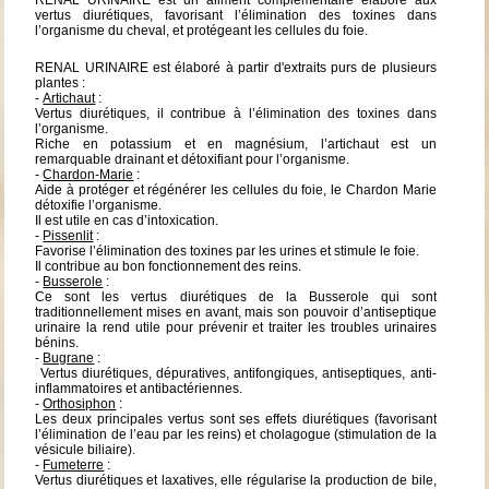
vertus diurétiques, favorisant l’élimination des toxines dans
l’organisme du cheval, et protégeant les cellules du foie.
RENAL URINAIRE est élaboré à partir d'extraits purs de plusieurs
plantes :
-
Artichaut
:
Vertus diurétiques, il contribue à l’élimination des toxines dans
l’organisme.
Riche en potassium et en magnésium, l’artichaut est un
remarquable drainant et détoxifiant pour l’organisme.
-
Chardon-Marie
:
Aide à protéger et régénérer les cellules du foie, le Chardon Marie
détoxifie l’organisme.
Il est utile en cas d’intoxication.
-
Pissenlit
:
Favorise l’élimination des toxines par les urines et stimule le foie.
Il contribue au bon fonctionnement des reins.
-
Busserole
:
Ce sont les vertus diurétiques de la Busserole qui sont
traditionnellement mises en avant, mais son pouvoir d’antiseptique
urinaire la rend utile pour prévenir et traiter les troubles urinaires
bénins.
-
Bugrane
:
Vertus diurétiques, dépuratives, antifongiques, antiseptiques, anti-
inflammatoires et antibactériennes.
-
Orthosiphon
:
Les deux principales vertus sont ses effets diurétiques (favorisant
l’élimination de l’eau par les reins) et cholagogue (stimulation de la
vésicule biliaire).
-
Fumeterre
:
Vertus diurétiques et laxatives, elle régularise la production de bile,