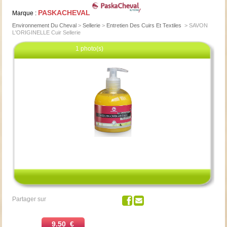
PASKACHEVAL
Marque :
Environnement Du Cheval
>
Sellerie
>
Entretien Des Cuirs Et Textiles
>
SAVON
L'ORIGINELLE Cuir Sellerie
1 photo(s)
Cliquez pour agrandir
Partager sur
9.50 €