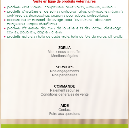
Vente en ligne de produits vétérinaires
produits vétérinaires
: compléments alimentaires, vitamines, minéraux
produits d'hygiène et de soins
: antiparasitaires, anti-mouches, répulsifs
anti-insectes, shampooings, onguents pour sabots, antiseptiques
accessoires et matériel d'élevage pour l'aviculture
: abreuvoirs,
mangeoires, lampes chauffantes
produits d'entretien des cuirs de la sellerie et des locaux d'élevage
:
écuries, poulaillers, clapiers, chenils
produits naturels
: huile de cade vraie, huile de foie de morue, ail, argile
ZOELIA
Mieux nous connaître
Mentions légales
SERVICES
Nos engagements
Nos partenaires
COMMANDE
Paiement sécurisé
Conditions générales de vente
AIDE
Contact
Foire aux questions