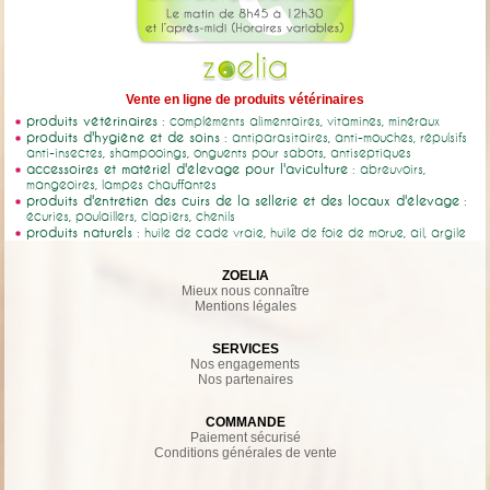
Vente en ligne de produits vétérinaires
produits vétérinaires
: compléments alimentaires, vitamines, minéraux
produits d'hygiène et de soins
: antiparasitaires, anti-mouches, répulsifs
anti-insectes, shampooings, onguents pour sabots, antiseptiques
accessoires et matériel d'élevage pour l'aviculture
: abreuvoirs,
mangeoires, lampes chauffantes
produits d'entretien des cuirs de la sellerie et des locaux d'élevage
:
écuries, poulaillers, clapiers, chenils
produits naturels
: huile de cade vraie, huile de foie de morue, ail, argile
ZOELIA
Mieux nous connaître
Mentions légales
SERVICES
Nos engagements
Nos partenaires
COMMANDE
Paiement sécurisé
Conditions générales de vente