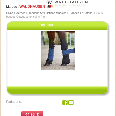
WALDHAUSEN
Marque :
Soins Externes
>
Tendons Articulations Muscles
>
Bandes Et Cotons
>
Sous-
bandes Cotons américains Par 4
2 photo(s)
Cliquez pour agrandir
Partager sur
44.95 €