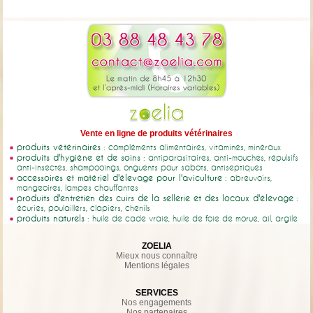
Vente en ligne de produits vétérinaires
produits vétérinaires
: compléments alimentaires, vitamines, minéraux
produits d'hygiène et de soins
: antiparasitaires, anti-mouches, répulsifs
anti-insectes, shampooings, onguents pour sabots, antiseptiques
accessoires et matériel d'élevage pour l'aviculture
: abreuvoirs,
mangeoires, lampes chauffantes
produits d'entretien des cuirs de la sellerie et des locaux d'élevage
:
écuries, poulaillers, clapiers, chenils
produits naturels
: huile de cade vraie, huile de foie de morue, ail, argile
ZOELIA
Mieux nous connaître
Mentions légales
SERVICES
Nos engagements
Nos partenaires