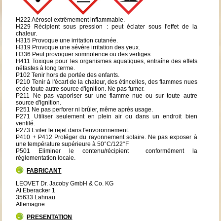
H222 Aérosol extrêmement inflammable.
H229 Récipient sous pression : peut éclater sous l'effet de la
chaleur.
H315 Provoque une irritation cutanée.
H319 Provoque une sévère irritation des yeux.
H336 Peut provoquer somnolence ou des vertiges.
H411 Toxique pour les organismes aquatiques, entraîne des effets
néfastes à long terme.
P102 Tenir hors de portée des enfants.
P210 Tenir à l'écart de la chaleur, des étincelles, des flammes nues
et de toute autre source d'ignition. Ne pas fumer.
P211 Ne pas vaporiser sur une flamme nue ou sur toute autre
source d'ignition.
P251 Ne pas perforer ni brûler, même après usage.
P271 Utiliser seulement en plein air ou dans un endroit bien
ventilé.
P273 Eviter le rejet dans l'envoronnement.
P410 + P412 Protéger du rayonnement solaire. Ne pas exposer à
une température supérieure à 50°C/122°F
P501 Eliminer le contenu/récipient conformément la
réglementation locale.
FABRICANT
LEOVET Dr. Jacoby GmbH & Co. KG
At Eberacker 1
35633 Lahnau
Allemagne
PRESENTATION