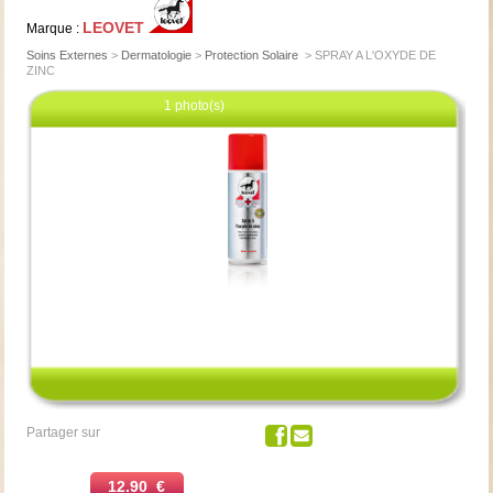
LEOVET
Marque :
Soins Externes
>
Dermatologie
>
Protection Solaire
>
SPRAY A L'OXYDE DE
ZINC
1 photo(s)
Cliquez pour agrandir
Partager sur
12.90 €