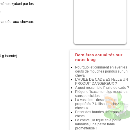
omène oxydant par les
e.
mmandée aux chevaux
Dernières actualités sur
g fournie).
notre blog
Pourquoi et comment enlever les
oeufs de mouches pondus sur un
cheval
L'HUILE DE CADE EST-ELLE UN
PRODUIT DANGEREUX ?
A quoi ressemble l'huile de cade ?
Piéger efficacement les mouches
sans pesticides
La vaseline : description et
propriétés ? Utilisation chez les
chevaux
Poser des bandes de repos à un
cheval
Le cheval, la tique et la poule
landaise, une petite fable
prometteuse !