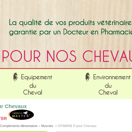
La qualité de vos produits vétérinaire
garantie par un Docteur en Pharmaci
POUR NOS CHEVA
Equipement
Environnement
du
du
Cheval
Cheval
ur Chevaux
TER
Complements Alimentaires
>
Muscles
>
VITAMINE E pour Chevaux