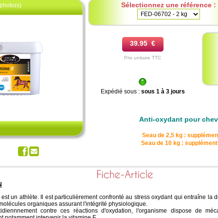
Sélectionnez une référence :
photo(s)
39.95 €
Prix unitaire TTC
Expédié sous :
sous 1 à 3 jours
z pour agrandir
Anti-oxydant pour chev
Seau de 2,5 kg : supplément
Seau de 10 kg : supplément
N
 est un athlète. Il est particulièrement confronté au stress oxydant qui entraîne la
lécules organiques assurant l'intégrité physiologique.
otidiennnement contre ces réactions d'oxydation, l'organisme dispose de mé
t notamment intervenir la vitamine E.