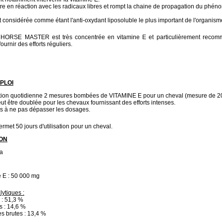
re en réaction avec les radicaux libres et rompt la chaine de propagation du phén
t considérée comme étant l'anti-oxydant liposoluble le plus important de l'organism
HORSE MASTER est très concentrée en vitamine E et particulièrement reco
ournir des efforts réguliers.
PLOI
ation quotidienne 2 mesures bombées de VITAMINE E pour un cheval (mesure de 20 
eut être doublée pour les chevaux fournissant des efforts intenses.
ois à ne pas dépasser les dosages.
rmet 50 jours d'utilisation pour un cheval.
ON
ja
e E : 50 000 mg
lytiques :
 : 51,3 %
s : 14,6 %
es brutes : 13,4 %