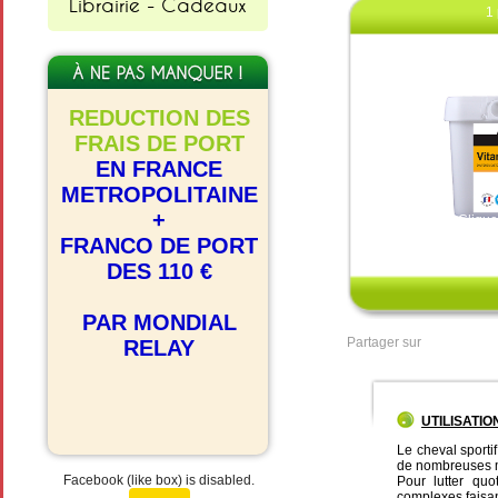
Librairie - Cadeaux
1 
REDUCTION DES
FRAIS DE PORT
EN FRANCE
METROPOLITAINE
+
Clique
FRANCO DE PORT
DES 110 €
PAR MONDIAL
Partager sur
RELAY
UTILISATIO
Le cheval sportif
de nombreuses mo
Facebook (like box) is disabled.
Pour lutter qu
complexes faisan