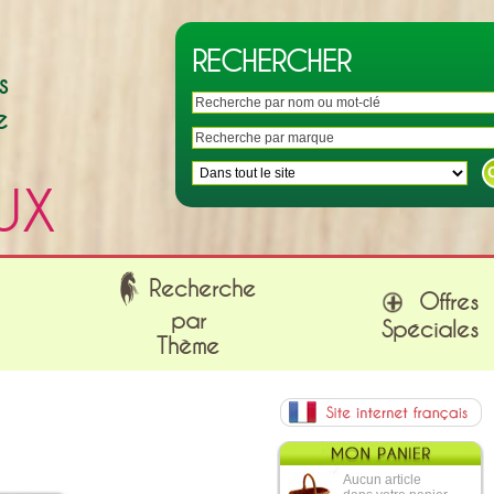
RECHERCHER
s
e
UX
Recherche
Offres
par
Spéciales
Thème
Aucun article