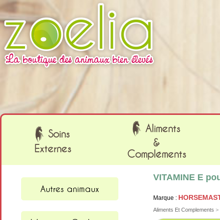
Cookies management panel
Aliments
Soins
&
Externes
Compléments
VITAMINE E po
Autres animaux
HORSEMAS
Marque :
Aliments Et Complements
>