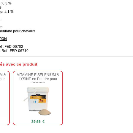
 : 6,3 %
%
eur à 1 %
E
re
entaire pour chevaux
ION
Ref : FED-06702
- Ref : FED-06710
és avec ce produit
M &
VITAMINE E SELENIUM &
our
LYSINE en Poudre pour
Chevaux
29.65 €