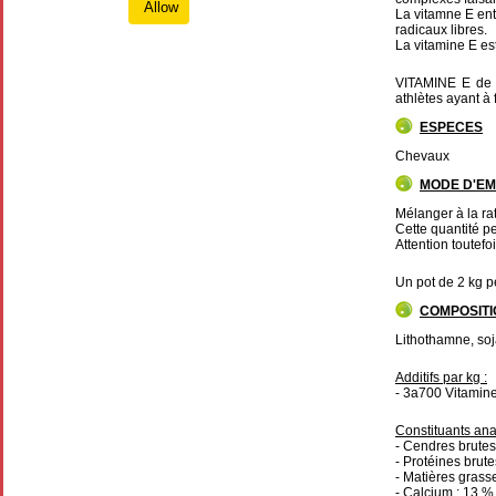
Allow
La vitamne E ent
radicaux libres.
La vitamine E es
VITAMINE E de 
athlètes ayant à f
ESPECES
Chevaux
MODE D'EM
Mélanger à la r
Cette quantité p
Attention toutef
Un pot de 2 kg pe
COMPOSITI
Lithothamne, so
Additifs par kg :
- 3a700 Vitamin
Constituants ana
- Cendres brutes
- Protéines brute
- Matières grass
- Calcium : 13 %