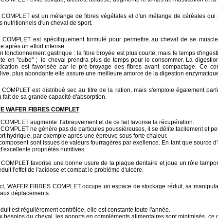
MPLET est un mélange de fibres végétales et d'un mélange de céréales qui p
s nutritionnels d'un cheval de sport.
OMPLET est spécifiquement formulé pour permettre au cheval de se muscler
 après un effort intense.
bon fonctionnement gastrique : la fibre broyée est plus courte, mais le temps d'inge
te en "cube" ; le cheval prendra plus de temps pour le consommer. La digestio
ication est favorisée par le pré-broyage des fibres avant compactage. Ce co
live, plus abondante elle assure une meilleure amorce de la digestion enzymatiqu
MPLET est distribué sec au titre de la ration, mais s'emploie également parf
 fait de sa grande capacité d'absorption.
DE WAFER FIBRES COMPLET
MPLET augmente l'abreuvement et de ce fait favorise la récupération.
MPLET ne génère pas de particules poussiéreuses, il se délite facilement et peu
rt hydrique, par exemple après une épreuve sous forte chaleur.
e composent sont issues de valeurs fourragères par exellence. En tant que source d
'excellente propriétés nutritives.
MPLET favorise une bonne usure de la plaque dentaire et joue un rôle tampon
réduit l'effet de l'acidose et combat le problème d'ulcère.
t, WAFER FIBRES COMPLET occupe un espace de stockage réduit, sa manipulation
é aux déplacements.
duit est régulièrement contrôlée, elle est constante toute l'année.
 besoins du cheval, les apports en compléments alimentaires sont minimisés, ce qu