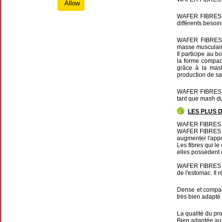
Allow
WAFER FIBRES CO
différents besoin
WAFER FIBRES C
masse musculaire
Il participe au 
la forme compac
grâce à la mast
production de sa
WAFER FIBRES CO
tant que mash du
LES PLUS 
WAFER FIBRES CO
WAFER FIBRES CO
augmenter l'appo
Les fibres qui l
elles possèdent d
WAFER FIBRES CO
de l'estomac. Il 
Dense et compac
très bien adapt
La qualité du pro
Bien adaptée aux