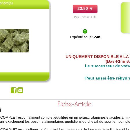
photo(s)
23.80 €
Prix unitaire TTC
Expédié sous :
24h
UNIQUEMENT DISPONIBLE A L
z pour agrandir
(Bas-Rhin 6
Le successeur de votr
Peut aussi être réhyd
N
MPLET est un aliment complet équilibré en minéraux, vitamines et acides amin
vrir exactement les besoins alimentaires quotidiens du cheval de sport en complét
MPLET évite colique, ulcères, acidose, augmente le temps de mastication et la s