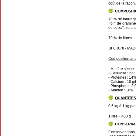
coût de la ratio
COMPOSITI
70 % de fourrage
Foin de graminée
de colza*, soja 
70 % de fibres +
UFC 0.78 - MAD
Composition ana
- Matière sèche 
- Cellulose : 233
- Protéines : 14
- Calcium : 10 g/
- Phosphore : 3,
- Amidon : 10%
QUANTITE
0,5 kg à 1 kg par
1 litre = 400 g
CONSERVA
Conserver dans u