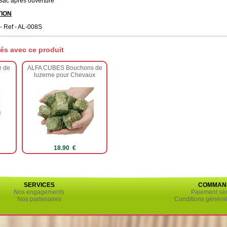
 sac après ouverture
ION
 - Ref - AL-008S
és avec ce produit
 de
ALFA CUBES Bouchons de
luzerne pour Chevaux
18.90 €
SERVICES
COMMAN
Nos engagements
Paiement séc
Nos partenaires
Conditions général