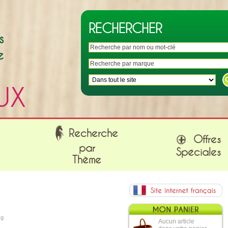
RECHERCHER
s
e
UX
Recherche
Offres
par
Spéciales
Thème
kg
Aucun article