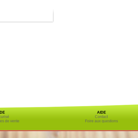
DE
AIDE
urisé
Contact
es de vente
Foire aux questions