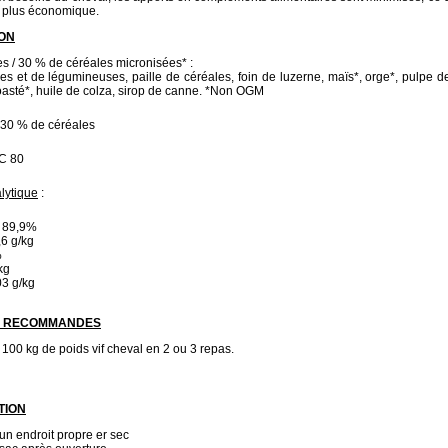
n, plus économique.
ON
s / 30 % de céréales micronisées* :
s et de légumineuses, paille de céréales, foin de luzerne, maïs*, orge*, pulpe de
toasté*, huile de colza, sirop de canne. *Non OGM
 30 % de céréales
C 80
lytique
:
: 89,9%
,6 g/kg
%
kg
03 g/kg
S RECOMMANDES
 100 kg de poids vif cheval en 2 ou 3 repas.
TION
n endroit propre er sec