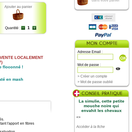
dans votre panier
Ajouter au panier
Quantité :
Adresse Email :
A VENTE LOCALEMENT
7)
Mot de passe :
e floconné !
> Créer un compte
raté en mash
> Mot de passe oublié
La simulie, cette petite
mouche noire qui
envahit les chevaux
<
>
és.
ant l'apport en fibres
Accéder à la fiche
alivation.