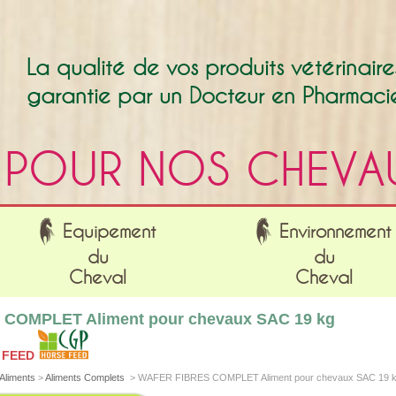
La qualité de vos produits vétérinaire
garantie par un Docteur en Pharmaci
POUR NOS CHEVA
Equipement
Environnement
du
du
Cheval
Cheval
COMPLET Aliment pour chevaux SAC 19 kg
 FEED
Aliments
>
Aliments Complets
>
WAFER FIBRES COMPLET Aliment pour chevaux SAC 19 