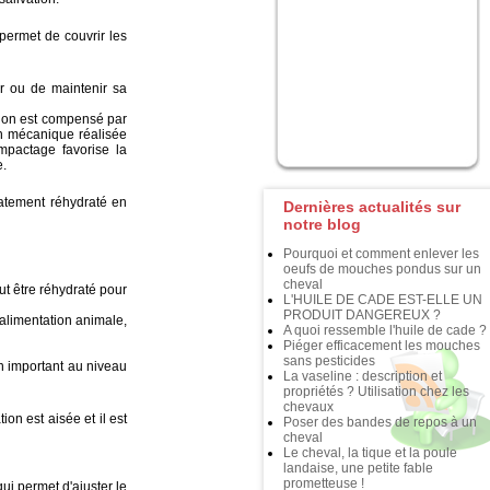
ermet de couvrir les
 ou de maintenir sa
stion est compensé par
n mécanique réalisée
mpactage favorise la
e.
atement réhydraté en
Dernières actualités sur
notre blog
Pourquoi et comment enlever les
oeufs de mouches pondus sur un
cheval
t être réhydraté pour
L'HUILE DE CADE EST-ELLE UN
PRODUIT DANGEREUX ?
'alimentation animale,
A quoi ressemble l'huile de cade ?
Piéger efficacement les mouches
sans pesticides
 important au niveau
La vaseline : description et
propriétés ? Utilisation chez les
chevaux
 est aisée et il est
Poser des bandes de repos à un
cheval
Le cheval, la tique et la poule
landaise, une petite fable
prometteuse !
i permet d'ajuster le