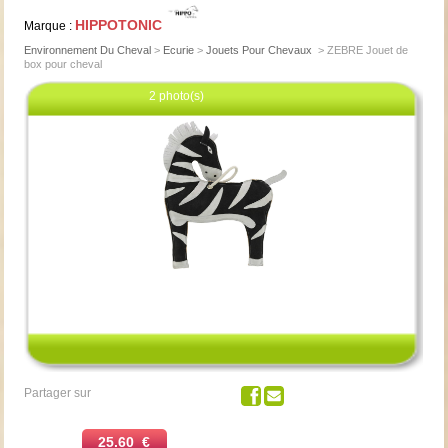
HIPPOTONIC
Marque :
Environnement Du Cheval
>
Ecurie
>
Jouets Pour Chevaux
>
ZEBRE Jouet de
box pour cheval
2 photo(s)
Cliquez pour agrandir
Partager sur
25.60 €