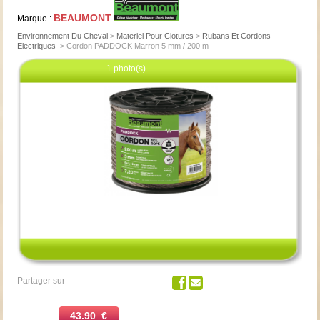
BEAUMONT
Marque :
Environnement Du Cheval
>
Materiel Pour Clotures
>
Rubans Et Cordons
Electriques
>
Cordon PADDOCK Marron 5 mm / 200 m
1 photo(s)
Cliquez pour agrandir
Partager sur
43.90 €