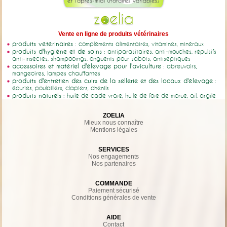
Vente en ligne de produits vétérinaires
produits vétérinaires
: compléments alimentaires, vitamines, minéraux
produits d'hygiène et de soins
: antiparasitaires, anti-mouches, répulsifs
anti-insectes, shampooings, onguents pour sabots, antiseptiques
accessoires et matériel d'élevage pour l'aviculture
: abreuvoirs,
mangeoires, lampes chauffantes
produits d'entretien des cuirs de la sellerie et des locaux d'élevage
:
écuries, poulaillers, clapiers, chenils
produits naturels
: huile de cade vraie, huile de foie de morue, ail, argile
ZOELIA
Mieux nous connaître
Mentions légales
SERVICES
Nos engagements
Nos partenaires
COMMANDE
Paiement sécurisé
Conditions générales de vente
AIDE
Contact