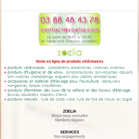
Vente en ligne de produits vétérinaires
produits vétérinaires
: compléments alimentaires, vitamines, minéraux
produits d'hygiène et de soins
: antiparasitaires, anti-mouches, répulsifs
anti-insectes, shampooings, onguents pour sabots, antiseptiques
accessoires et matériel d'élevage pour l'aviculture
: abreuvoirs,
mangeoires, lampes chauffantes
produits d'entretien des cuirs de la sellerie et des locaux d'élevage
:
écuries, poulaillers, clapiers, chenils
produits naturels
: huile de cade vraie, huile de foie de morue, ail, argile
ZOELIA
Mieux nous connaître
Mentions légales
SERVICES
Nos engagements