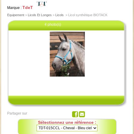
TdeT
Marque :
Equipement
>
Licols Et Longes
>
Licols
>
Licol synthétique BIOTACK
4 photo(s)
Cliquez pour agrandir
Partager sur
Sélectionnez une référence :