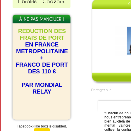
Librairie - Cadeaux
2 
REDUCTION DES
FRAIS DE PORT
EN FRANCE
METROPOLITAINE
+
Clique
FRANCO DE PORT
DES 110 €
PAR MONDIAL
Partager sur
RELAY
"Chacun de nous 
nous entreprenon
bien au-delà de
mental : vaincre
Facebook (like box) is disabled.
cultiver la conf