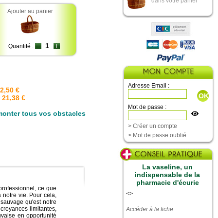
dans votre panier
Ajouter au panier
Quantité :
Adresse Email :
22,50 €
 21,38 €
Mot de passe :
monter tous vos obstacles
> Créer un compte
> Mot de passe oublié
La vaseline, un
indispensable de la
pharmacie d'écurie
 professionnel, ce que
<
>
notre vie. Pour cela,
 sauvage qu'est notre
 croyances limitantes,
Accéder à la fiche
uvaise en opportunité