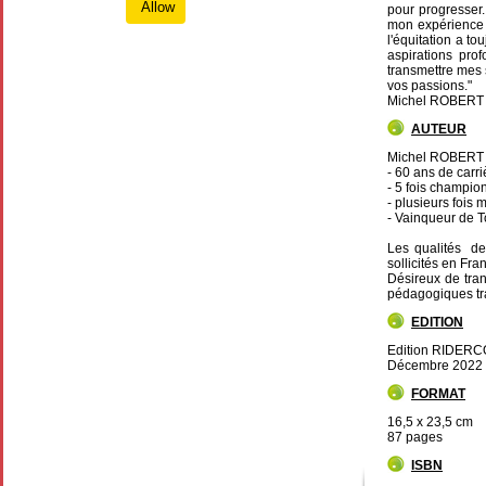
Allow
pour progresser.
mon expérience e
l'équitation a t
aspirations pro
transmettre mes 
vos passions."
Michel ROBERT
AUTEUR
Michel ROBERT
- 60 ans de carr
- 5 fois champio
- plusieurs fois
- Vainqueur de 
Les qualités de
sollicités en Fr
Désireux de tran
pédagogiques tra
EDITION
Edition RIDER
Décembre 2022
FORMAT
16,5 x 23,5 cm
87 pages
ISBN