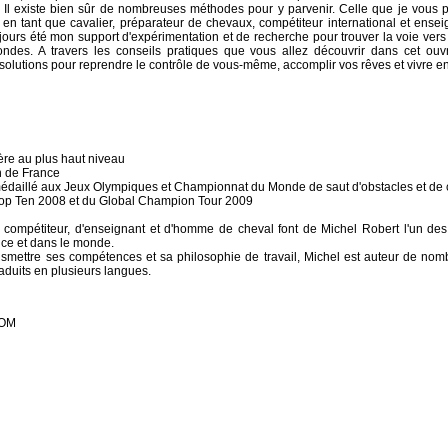
 Il existe bien sûr de nombreuses méthodes pour y parvenir. Celle que je vous pr
n tant que cavalier, préparateur de chevaux, compétiteur international et ensei
oujours été mon support d'expérimentation et de recherche pour trouver la voie vers
fondes. A travers les conseils pratiques que vous allez découvrir dans cet ouv
solutions pour reprendre le contrôle de vous-même, accomplir vos rêves et vivre e
ière au plus haut niveau
n de France
 médaillé aux Jeux Olympiques et Championnat du Monde de saut d'obstacles et de
Top Ten 2008 et du Global Champion Tour 2009
 compétiteur, d'enseignant et d'homme de cheval font de Michel Robert l'un des
ance et dans le monde.
smettre ses compétences et sa philosophie de travail, Michel est auteur de nomb
duits en plusieurs langues.
COM