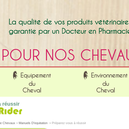
La qualité de vos produits vétérinaire
garantie par un Docteur en Pharmaci
POUR NOS CHEVA
Equipement
Environnement
du
du
Cheval
Cheval
 réussir
rie Chevaux
>
Manuels D'equitation
>
Préparez-vous à réussir