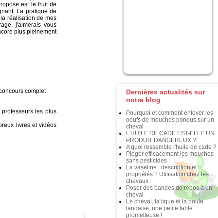
opose est le fruit de
gnant. La pratique de
 la réalisation de mes
rage, j'aimerais vous
ncore plus pleinement
 concours complet
Dernières actualités sur
notre blog
 professeurs les plus
Pourquoi et comment enlever les
oeufs de mouches pondus sur un
reux livres et vidéos
cheval
L'HUILE DE CADE EST-ELLE UN
PRODUIT DANGEREUX ?
A quoi ressemble l'huile de cade ?
Piéger efficacement les mouches
sans pesticides
La vaseline : description et
propriétés ? Utilisation chez les
chevaux
Poser des bandes de repos à un
cheval
Le cheval, la tique et la poule
landaise, une petite fable
prometteuse !