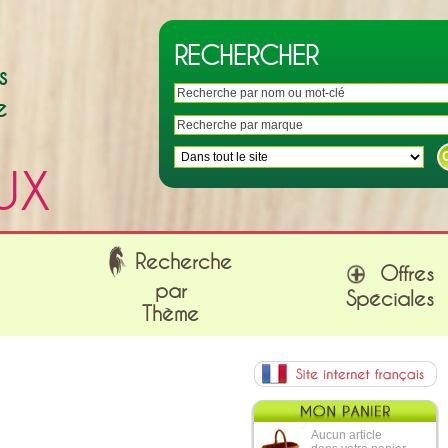
RECHERCHER
s
e
UX
Recherche
Offres
par
Spéciales
Thème
Aucun article