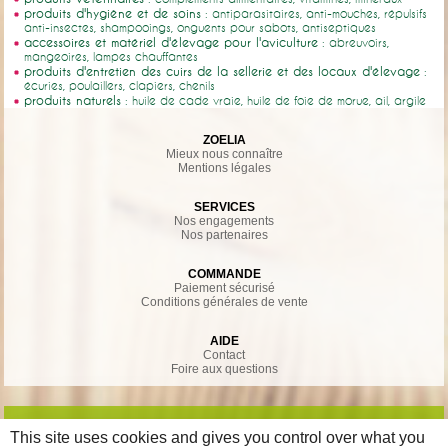
produits d'hygiène et de soins
: antiparasitaires, anti-mouches, répulsifs
anti-insectes, shampooings, onguents pour sabots, antiseptiques
accessoires et matériel d'élevage pour l'aviculture
: abreuvoirs,
mangeoires, lampes chauffantes
produits d'entretien des cuirs de la sellerie et des locaux d'élevage
:
écuries, poulaillers, clapiers, chenils
produits naturels
: huile de cade vraie, huile de foie de morue, ail, argile
ZOELIA
Mieux nous connaître
Mentions légales
SERVICES
Nos engagements
Nos partenaires
COMMANDE
Paiement sécurisé
Conditions générales de vente
AIDE
Contact
Foire aux questions
This site uses cookies and gives you control over what you