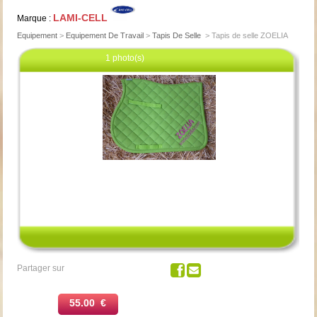
LAMI-CELL
Marque :
Equipement
>
Equipement De Travail
>
Tapis De Selle
>
Tapis de selle ZOELIA
1 photo(s)
Cliquez pour agrandir
Partager sur
55.00 €