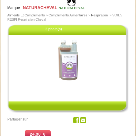
NATURACHEVAL
Marque :
Aliments Et Complements
>
Complements Alimentaires
>
Respiration
>
VOIES
RESPI Respiration Cheval
3 photo(s)
Cliquez pour agrandir
Partager sur
24.90 €