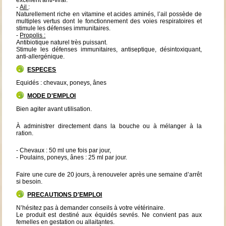
-
Ail
:
Naturellement riche en vitamine et acides aminés, l’ail possède de
multiples vertus dont le fonctionnement des voies respiratoires et
stimule les défenses immunitaires.
-
Propolis :
Antibiotique naturel très puissant.
Stimule les défenses immunitaires, antiseptique, désintoxiquant,
anti-allergénique.
ESPECES
Equidés : chevaux, poneys, ânes
MODE D'EMPLOI
Bien agiter avant utilisation.
À administrer directement dans la bouche ou à mélanger à la
ration.
- Chevaux : 50 ml une fois par jour,
- Poulains, poneys, ânes : 25 ml par jour.
Faire une cure de 20 jours, à renouveler après une semaine d’arrêt
si besoin.
PRECAUTIONS D'EMPLOI
N’hésitez pas à demander conseils à votre vétérinaire.
Le produit est destiné aux équidés sevrés. Ne convient pas aux
femelles en gestation ou allaitantes.