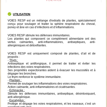
UTILISATION
VOIES RESP est un mélange d'extraits de plantes, spécialement
conçu pour soulager et traiter la sphère respiratoire du cheval,
poney et âne en cas d’infections et d’inflammations.
VOIES RESP stimule les
défenses immunitaires.
Les plantes qui composent ce complément alimentaire ont des
vertus calmantes, anti-inflammatoires, antiseptiques, anti-
allergéniques et détoxifiantes.
VOIES RESP est uniquement composé de plantes, d’ail et de
propolis :
-
Thym :
Antiseptique et antifongique, il permet de traiter et éviter les
infections des voies respiratoires.
Ses propriétés expectorantes aident à évacuer les mucosités et à
dégager les bronches.
Le thym renfonce le système immunitaire.
-
Plantain :
Permet de soulager les inflammations des voies respiratoires.
Action calmante, anti-inflammatoires et cicatrisantes.
-
Echinacée :
Stimule les défenses immunitaires, antiseptique, désintoxiquant,
anti-allergénique.
-
Eucalyptus :
Protège et dégage les voies respiratoires, et les naseaux, c’est un
excellent anti-viral.