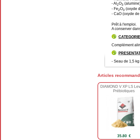
- Al
O
(alumine)
2
3
- Fe
O
(oxyde de
2
3
- CaO (oxyde de 
Prêt à l'emploi.
A conserver dans 
CATEGORI
Complément alim
PRESENTAT
- Seau de 1,5 kg
Articles recommand
DIAMOND V XP LS Lev
Prébiotiques
35.80 €