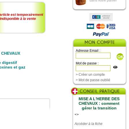
dans votre panier
article est temporairement
indisponible à la vente
Adresse Email :
R CHEVAUX
 digestif
Mot de passe :
toxines et gaz
> Créer un compte
> Mot de passe oublié
MISE A L'HERBE DES
CHEVAUX : comment
gérer la transition
<
>
Accéder à la fiche