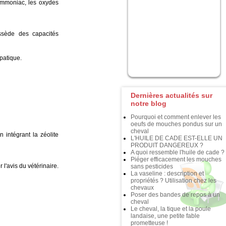
’ammoniac, les oxydes
ssède des capacités
patique.
Dernières actualités sur
notre blog
Pourquoi et comment enlever les
oeufs de mouches pondus sur un
cheval
 intégrant la zéolite
L'HUILE DE CADE EST-ELLE UN
PRODUIT DANGEREUX ?
A quoi ressemble l'huile de cade ?
Piéger efficacement les mouches
l'avis du vétérinaire.
sans pesticides
La vaseline : description et
propriétés ? Utilisation chez les
chevaux
Poser des bandes de repos à un
cheval
Le cheval, la tique et la poule
landaise, une petite fable
prometteuse !