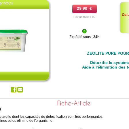
photo(s)
29.90 €
Cet 
Prix unitaire TTC
Expédié sous :
24h
ZEOLITE PURE POU
z pour agrandir
Détoxifie le système
Aide à l'élimintion des 
N
e argile dont les capacités de détoxification sont très performantes.
xines et les élimine de l'organisme.