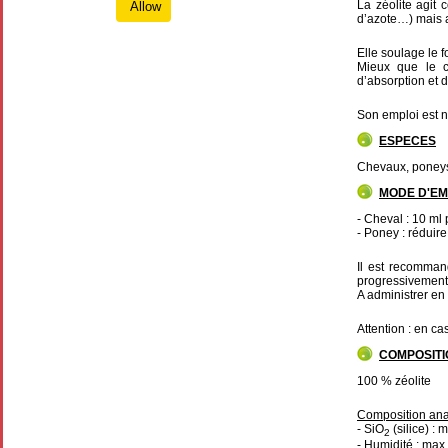
La zéolite agit
Allow
d’azote…) mais a
Elle soulage le 
Mieux que le c
d’absorption et d
Son emploi est n
ESPECES
Chevaux, poney
MODE D'EM
- Cheval : 10 ml
- Poney : réduir
Il est recomman
progressivement 
A administrer en
Attention : en ca
COMPOSITI
100 % zéolite
Composition ana
- SiO
(silice) : 
2
- Humidité : max