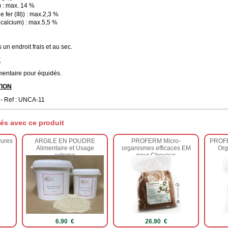
 : max. 14 %
 fer (III)) : max.2,3 %
calcium) : max.5,5 %
un endroit frais et au sec.
E
entaire pour équidés.
ION
 - Ref : UNCA-11
és avec ce produit
ures
ARGILE EN POUDRE
PROFERM Micro-
PROFE
Alimentaire et Usage
organismes efficaces EM
Org
externe
pour Chevaux
6.90 €
26.90 €