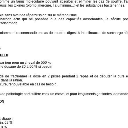
 comme un tamis moléculaire pouvant absorber et éliminer les gaz (le souffre, l
ussi les toxines (plomb, mercure, l’aluminium…) et les substances bactériennes.
foie sans avoir de répercussion sur le métabolisme.
harbon actif qui ne possède que des capacités adsorbantes, la zéolite po
’adsorption.
otamment recommandé en cas de troubles digestifs intestinaux et de surcharge hé
s
PLOI
 par jour pour un cheval de 550 kg
e le dosage de 30 à 50 % si besoin
dé de fractionner la dose en 2 prises pendant 2 repas et de débuter la cure en
dans la ration.
 cure, renouvelable en cas de besoin.
s de pathologie particulière chez un cheval et pour les juments gestantes, demander 
ON
lytique
:
min. 62 %
. 8 %