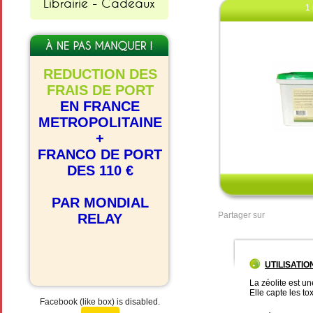
Librairie - Cadeaux
1 
REDUCTION DES
FRAIS DE PORT
EN FRANCE
METROPOLITAINE
+
Clique
FRANCO DE PORT
DES 110 €
PAR MONDIAL
Partager sur
RELAY
UTILISATIO
La zéolite est un
Elle capte les to
Facebook (like box) is disabled.