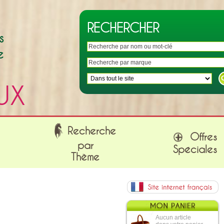
RECHERCHER
s
e
UX
Recherche
Offres
par
Spéciales
Thème
Aucun article