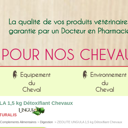
La qualité de vos produits vétérinaire
garantie par un Docteur en Pharmaci
POUR NOS CHEVA
Equipement
Environnement
du
du
Cheval
Cheval
 1,5 kg Détoxifiant Chevaux
TURALIS
Complements Alimentaires
>
Digestion
>
ZEOLITE UNGULA 1,5 kg Détoxifiant Chevaux