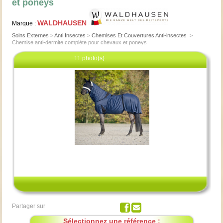
et poneys
WALDHAUSEN
Marque :
Soins Externes
>
Anti Insectes
>
Chemises Et Couvertures Anti-insectes
>
Chemise anti-dermite complète pour chevaux et poneys
11 photo(s)
Cliquez pour agrandir
Partager sur
Sélectionnez une référence :