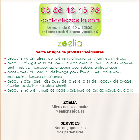
Vente en ligne de produits vétérinaires
produits vétérinaires
: compléments alimentaires, vitamines, minéraux
produits d'hygiène et de soins
: antiparasitaires, anti-mouches, répulsifs
anti-insectes, shampooings, onguents pour sabots, antiseptiques
accessoires et matériel d'élevage pour l'aviculture
: abreuvoirs,
mangeoires, lampes chauffantes
produits d'entretien des cuirs de la sellerie et des locaux d'élevage
:
écuries, poulaillers, clapiers, chenils
produits naturels
: huile de cade vraie, huile de foie de morue, ail, argile
ZOELIA
Mieux nous connaître
Mentions légales
SERVICES
Nos engagements
Nos partenaires